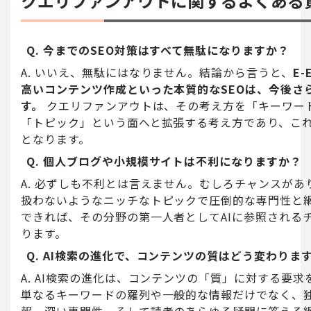
クエリファンアウトに関するよくある質
Q. 今までのSEO対策はすべて無駄になりますか？
A. いいえ、無駄にはなりません。結論から言うと、
E-
高いコンテンツ作成といった本質的なSEOは、今後さ
す。
クエリファンアウトは、その考え方を「キーワー
「トピック」という面へと拡張する考え方であり、こ
となります。
Q. 個人ブログや小規模サイトは不利になりますか？
A. 必ずしも不利とは言えません。むしろチャンスがあ
扱わないようなニッチなトピックで圧倒的な専門性と
できれば、その分野の第一人者としてAIに参照される
ります。
Q. AI検索の進化で、コンテンツの質はどう変わりま
A. AI検索の進化は、コンテンツの「質」に対する要
単なるキーワードの羅列や一般的な情報だけでなく、
報、深い専門性、そして読者のあらゆる疑問に答える