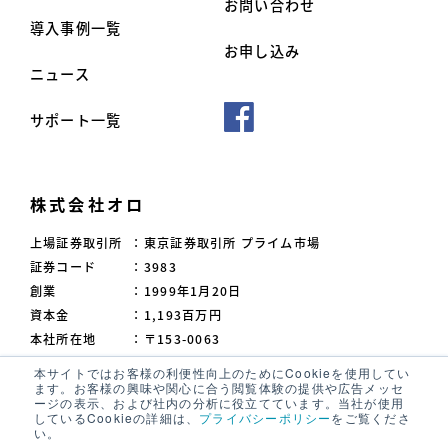
お問い合わせ
導入事例一覧
お申し込み
ニュース
サポート一覧
株式会社オロ
上場証券取引所
：
東京証券取引所 プライム市場
証券コード
：
3983
創業
：
1999年1月20日
資本金
：
1,193百万円
本社所在地
：
〒153-0063
東京都目黒区目黒3-9-1
本サイトではお客様の利便性向上のためにCookieを使用してい
目黒須田ビル
ます。お客様の興味や関心に合う閲覧体験の提供や広告メッセ
ージの表示、および社内の分析に役立てています。当社が使用
しているCookieの詳細は、
プライバシーポリシー
をご覧くださ
製品資料ダウンロード
い。