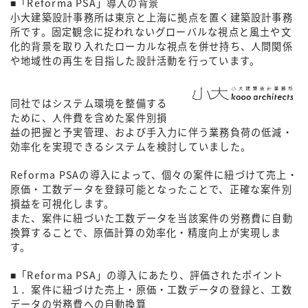
■「Reforma PSA」導入の背景
小大建築設計事務所は東京と上海に拠点を置く建築設計事務
所です。固定観念に捉われないグローバルな視点と風土や文
化的背景を取り入れたローカルな視点を併せ持ち、人間関係
や地域性の再生を目指した設計活動を行っています。
同社ではシステム環境を整備する
ために、人件費を含めた案件別損
益の把握と予実管理、および手入力に伴う業務負荷の低減・
効率化を実現できるシステムを検討していました。
Reforma PSAの導入によって、個々の案件に紐づけて売上・
原価・工数データを登録可能となったことで、正確な案件別
損益を可視化します。
また、案件に紐づいた工数データを当該案件の労務費に自動
換算することで、原価計算の効率化・精度向上が実現しま
す。
■「Reforma PSA」の導入にあたり、評価されたポイント
１．案件に紐づけた売上・原価・工数データの登録と、工数
データの労務費への自動換算