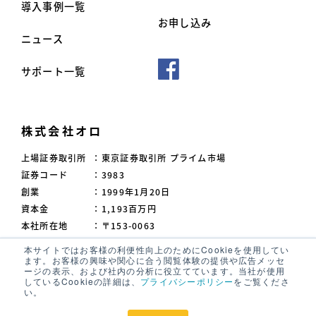
導入事例一覧
お申し込み
ニュース
サポート一覧
株式会社オロ
上場証券取引所
：
東京証券取引所 プライム市場
証券コード
：
3983
創業
：
1999年1月20日
資本金
：
1,193百万円
本社所在地
：
〒153-0063
東京都目黒区目黒3-9-1
本サイトではお客様の利便性向上のためにCookieを使用してい
目黒須田ビル
ます。お客様の興味や関心に合う閲覧体験の提供や広告メッセ
ージの表示、および社内の分析に役立てています。当社が使用
しているCookieの詳細は、
プライバシーポリシー
をご覧くださ
製品資料ダウンロード
い。