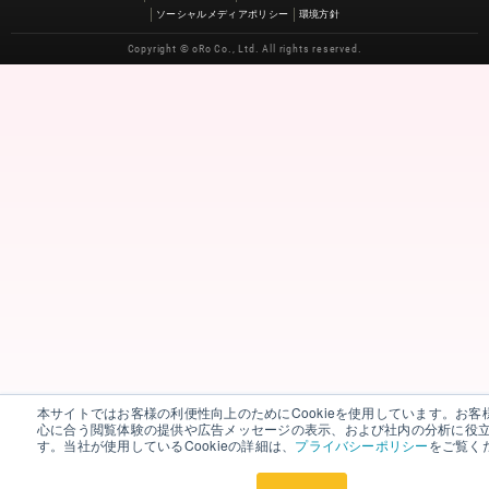
ソーシャルメディアポリシー
環境方針
Copyright © oRo Co., Ltd. All rights reserved.
本サイトではお客様の利便性向上のためにCookieを使用しています。お客
心に合う閲覧体験の提供や広告メッセージの表示、および社内の分析に役
す。当社が使用しているCookieの詳細は、
プライバシーポリシー
をご覧く