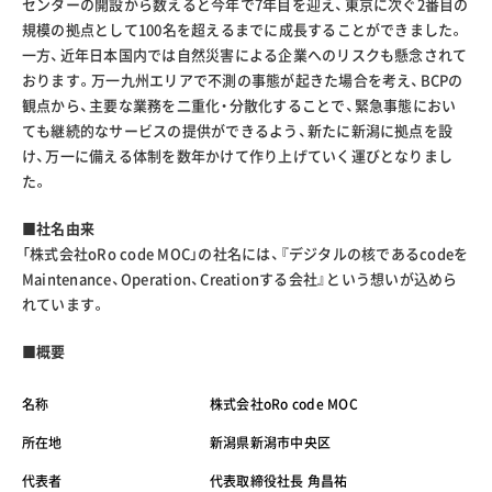
センターの開設から数えると今年で7年目を迎え、東京に次ぐ2番目の
規模の拠点として100名を超えるまでに成長することができました。
一方、近年日本国内では自然災害による企業へのリスクも懸念されて
おります。万一九州エリアで不測の事態が起きた場合を考え、BCPの
観点から、主要な業務を二重化・分散化することで、緊急事態におい
ても継続的なサービスの提供ができるよう、新たに新潟に拠点を設
け、万一に備える体制を数年かけて作り上げていく運びとなりまし
た。
■社名由来
「株式会社oRo code MOC」の社名には、『デジタルの核であるcodeを
Maintenance、Operation、Creationする会社』という想いが込めら
れています。
■
概要
名称
株式会社oRo code MOC
所在地
新潟県新潟市中央区
代表者
代表取締役社長 角昌祐