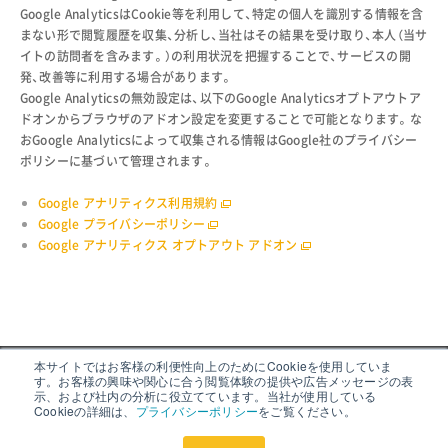
Google AnalyticsはCookie等を利用して、特定の個人を識別する情報を含
まない形で閲覧履歴を収集、分析し、当社はその結果を受け取り、本人（当サ
イトの訪問者を含みます。）の利用状況を把握することで、サービスの開
発、改善等に利用する場合があります。
Google Analyticsの無効設定は、以下のGoogle Analyticsオプトアウトア
ドオンからブラウザのアドオン設定を変更することで可能となります。な
おGoogle Analyticsによって収集される情報はGoogle社のプライバシー
ポリシーに基づいて管理されます。
Google アナリティクス利用規約
Google プライバシーポリシー
Google アナリティクス オプトアウト アドオン
本サイトではお客様の利便性向上のためにCookieを使用していま
す。お客様の興味や関心に合う閲覧体験の提供や広告メッセージの表
示、および社内の分析に役立てています。当社が使用している
Cookieの詳細は、
プライバシーポリシー
をご覧ください。
サイトポリシー
プライバシーポリシー
外部送信ポリシー
情報セキュリティ方針