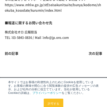
https://www.mhlw.go.jp/stf/seisakunitsuite/bunya/kodomo/sh
okuba_kosodate/kurumin/index.html
■報道に関するお問い合わせ先
株式会社オロ 広報担当
TEL：03-5843-0836 / Mail：
info@jp.oro.com
前の記事
次の記事
本サイトではお客様の利便性向上のためにCookieを使用していま
す。お客様の興味や関心に合う閲覧体験の提供や広告メッセージの表
示、および社内の分析に役立てています。当社が使用している
Cookieの詳細は、
プライバシーポリシー
をご覧ください。
サイトポリシー
プライバシーポリシー
外部送信ポリシー
情報セキュリティ方針
ソーシャルメディアポリシー
環境方針
許可する