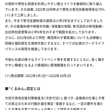
の周知や男性も制度を利用しやすい風土づくりを継続的に取り組ん
でいます。その結果、2022年10月時点で男性の育児休業取得率は75%
(※)まで上昇しました。
また、今まで育児支援制度の適用は小学3年生までとしておりました
が、子の看護休暇や時間外労働・深夜業の制限、育児目的の時短勤務・
出社時刻変更等は小学6年生の子まで範囲を拡大しております。
さらに、2022年8月より同性・異性問わず事実婚についても法律婚と
同様の福利厚生を適用可能とするなど、すべての社員のワークライフ
バランスの実現を推進しております。
今後も社員の様々なライフイベント等を支援するとともに、長く働き
やすい職場となるよう積極的に環境整備を行ってまいります。
(※)算出期間：2022年1月1日～2022年10月1日
■「くるみん」認定とは
次世代育成支援対策推進法（次世代法）に基づき、従業員の仕事と子育
ての両立のための行動計画を策定・実施するなど、一定の要件を満た
した企業を子育てサポート企業として認定する制度です。