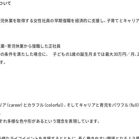
ついて
育児休業を取得する女性社員の早期復職を経済的に支援し、子育てとキャリ
休業・育児休業から復職した正社員
定の条件を満たした場合に、 子どもの1歳の誕生月までは最大30万円／月、
す。
ア（career）とカラフル（colorful）、そしてキャリアと育児をパワフル（fu
。
ぞれ多様な色や形があるという理念を表現しています。
多様なライフイベントを支援するとともに、長く働きやすい職場となるよう