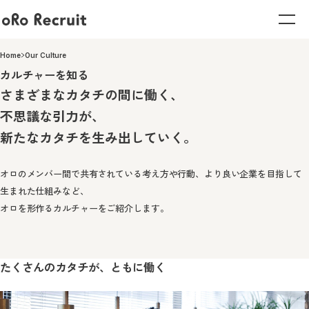
Home
Our Culture
About Us
カルチャーを知る
オロを知る
さまざまなカタチの間に働く、
不思議な引力が、
オロを知る TOP
Our Business
代表メッセージ
新たなカタチを生み出していく。
仕事を知る
大切にしていること
福利厚生・制度
データで見るオロ
仕事を知る TOP
オロのメンバー間で共有されている考え方や行動、より良い企業を目指して
Our Culture
生まれた仕組みなど、
カルチャーを知る
クラウドソリューション事業
オロを形作るカルチャーをご紹介します。
新規営業職
既存営業職
Our Engineer
導入コンサルタント職
オロのエンジニア
エンジニア職
マーケティング職
たくさんのカタチが、ともに働く
新卒採用
キャリア採用
マーケティングコミュニケーション事業
アカウント職