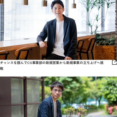
プランナー職
データアナリスト職
クリエイティブ職
ディレクター職
エンジニア職
Semrushセールス職
チャンスを掴んでCS事業部の新規営業から新規事業の立ち上げへ挑
戦