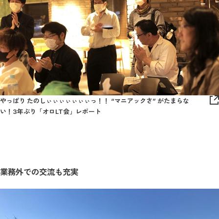
やっぱり たのしぃぃぃぃぃぃぃっ！！ “マニアックさ” がたまらな
い！3年ぶり「オロLT会」レポート
業務外での交流も充実