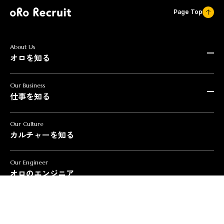
Page Top
About Us
オロを知る
オロを知る TOP
Our Business
代表メッセージ
仕事を知る
大切にしていること
福利厚生・制度
データで見るオロ
仕事を知る TOP
Our Culture
カルチャーを知る
クラウドソリューション事業
新規営業職
既存営業職
Our Engineer
導入コンサルタント職
オロのエンジニア
エンジニア職
マーケティング職
マーケティングコミュニケーション事業
アカウント職
プランナー職