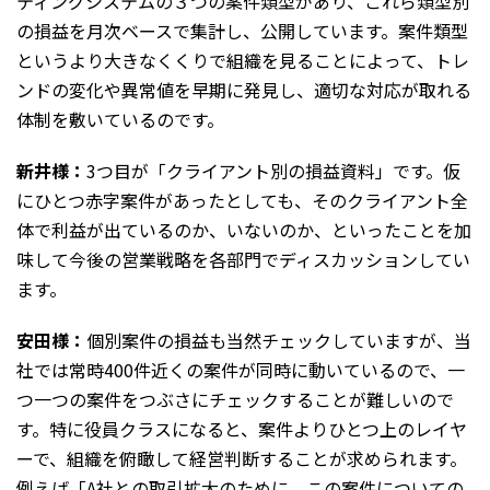
ティングシステムの３つの案件類型があり、これら類型別
の損益を月次ベースで集計し、公開しています。案件類型
というより大きなくくりで組織を見ることによって、トレ
ンドの変化や異常値を早期に発見し、適切な対応が取れる
体制を敷いているのです。
新井様：
3つ目が「クライアント別の損益資料」です。仮
にひとつ赤字案件があったとしても、そのクライアント全
体で利益が出ているのか、いないのか、といったことを加
味して今後の営業戦略を各部門でディスカッションしてい
ます。
安田様：
個別案件の損益も当然チェックしていますが、当
社では常時400件近くの案件が同時に動いているので、一
つ一つの案件をつぶさにチェックすることが難しいので
す。特に役員クラスになると、案件よりひとつ上のレイヤ
ーで、組織を俯瞰して経営判断することが求められます。
例えば「A社との取引拡大のために、この案件についての