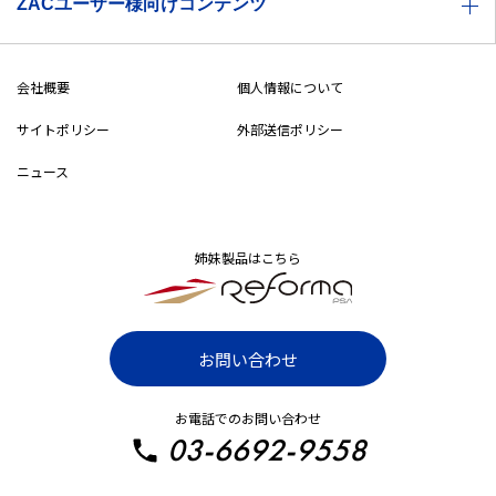
価格体系
ZACユーザー様向けコンテンツ
セミナー情報
製品特徴
ZACヘルプセンター
ZACBLOG
導入事例
会社概要
個人情報について
無料メルマガ登録
サイトポリシー
導入までの流れ
外部送信ポリシー
ニュース
ZAC・Reforma PSA比較表
システムご利用条件
漫画でわかるZAC
姉妹製品はこちら
ZAC パートナープログラム
IT・システム開発業向け
お問い合わせ
SaaS・ソフトウェア業向け
お電話でのお問い合わせ
イベント・ディスプレイ業向け
03-6692-9558
広告制作・クリエイティブ業向け