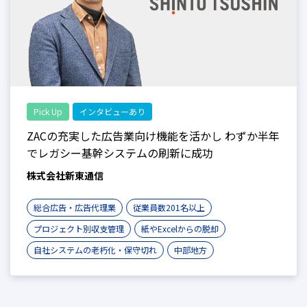
Pick Up
インタビューあり
ZACの充実した広告業向け機能を活かし わずか半年
でレガシー基幹システムの刷新に成功
株式会社新東通信
総合広告・広告代理業
従業員数201名以上
プロジェクト別収支管理
紙やExcelからの脱却
自社システムの老朽化・保守切れ
中部地方