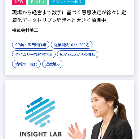
NEW
Pick Up
インタビューあり
現場から経営まで数字に基づく意思決定が徐々に定
着化データドリブン経営へと大きく前進中
株式会社美工
SP業・広告制作業
従業員数101〜200名
タイムリーな経営判断
紙やExcelからの脱却
情報の一元化
近畿地方