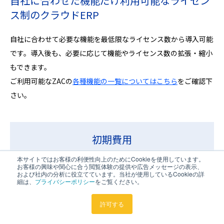
自社に合わせた機能だけ利用可能な
ライセン
ス制のクラウドERP
自社に合わせて必要な機能を最低限なライセンス数から導入可能
です。導入後も、必要に応じて機能やライセンス数の拡張・縮小
もできます。
ご利用可能なZACの
各種機能の一覧についてはこちら
をご確認下
さい。
初期費用
本サイトではお客様の利便性向上のためにCookieを使用しています。
ZAC初期設定費用(10万円)
お客様の興味や関心に合う閲覧体験の提供や広告メッセージの表示、
および社内の分析に役立てています。当社が使用しているCookieの詳
導入支援費用(※1、※2)
細は、
プライバシーポリシー
をご覧ください。
許可する