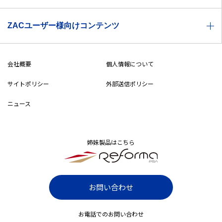
機能一覧
お役立ち資料
ZACユーザー様向けコンテンツ
価格体系
セミナー情報
製品特徴
ZACヘルプセンター
ZACBLOG
会社概要
個人情報について
導入事例
無料メルマガ登録
サイトポリシー
外部送信ポリシー
導入までの流れ
ニュース
ZAC・Reforma PSA比較表
システムご利用条件
姉妹製品はこちら
漫画でわかるZAC
ZAC パートナープログラム
お問い合わせ
IT・システム開発業向け
SaaS・ソフトウェア業向け
お電話でのお問い合わせ