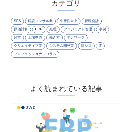
カテゴリ
SES
建設コンサル業
生産性向上
管理会計
原価計算
ERP
経理
プロジェクト管理
事例
経営
上場準備
働き方
テレワーク
クリエイティブ業
システム開発業
情シス
IT
プロフェッショナルコラム
よく読まれている記事