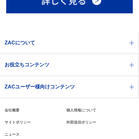
ZACについて
業種別ソリューション一覧
お役立ちコンテンツ
機能一覧
お役立ち資料
価格体系
ZACユーザー様向けコンテンツ
セミナー情報
製品特徴
ZACヘルプセンター
ZACBLOG
導入事例
会社概要
個人情報について
無料メルマガ登録
導入までの流れ
サイトポリシー
外部送信ポリシー
ZAC・Reforma PSA比較表
ニュース