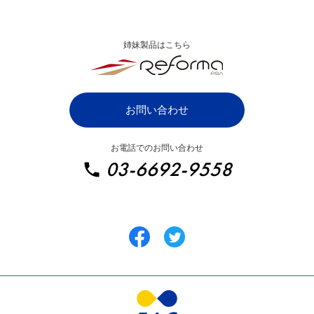
システムご利用条件
漫画でわかるZAC
姉妹製品はこちら
ZAC パートナープログラム
IT・システム開発業向け
お問い合わせ
SaaS・ソフトウェア業向け
お電話でのお問い合わせ
イベント・ディスプレイ業向け
03-6692-9558
広告制作・クリエイティブ業向け
総合広告代理店向け
インターネット広告業向け
士業・コンサルティング業向け
建設コンサルタント業向け
IT導入補助金のご利用について