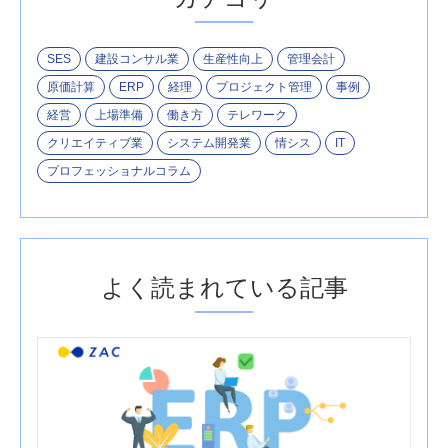
SES
建設コンサル業
生産性向上
管理会計
原価計算
ERP
経理
プロジェクト管理
事例
経営
上場準備
働き方
テレワーク
クリエイティブ業
システム開発業
情シス
IT
プロフェッショナルコラム
よく読まれている記事