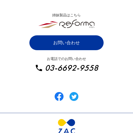
システムご利用条件
漫画でわかるZAC
姉妹製品はこちら
ZAC パートナープログラム
IT・システム開発業向け
お問い合わせ
SaaS・ソフトウェア業向け
お電話でのお問い合わせ
イベント・ディスプレイ業向け
03-6692-9558
広告制作・クリエイティブ業向け
総合広告代理店向け
インターネット広告業向け
士業・コンサルティング業向け
建設コンサルタント業向け
IT導入補助金のご利用について