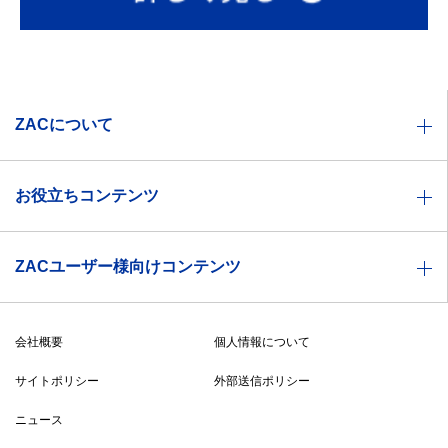
ZACについて
業種別ソリューション一覧
お役立ちコンテンツ
機能一覧
お役立ち資料
価格体系
ZACユーザー様向けコンテンツ
セミナー情報
製品特徴
ZACヘルプセンター
ZACBLOG
導入事例
会社概要
個人情報について
無料メルマガ登録
導入までの流れ
サイトポリシー
外部送信ポリシー
ZAC・Reforma PSA比較表
ニュース