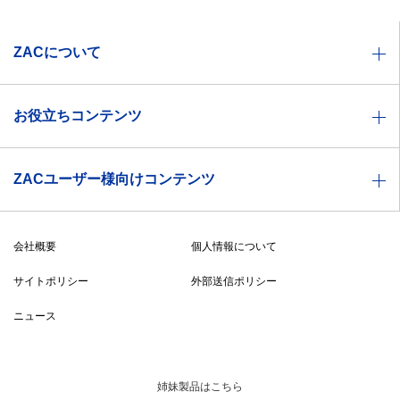
ZACについて
業種別ソリューション一覧
お役立ちコンテンツ
機能一覧
お役立ち資料
価格体系
ZACユーザー様向けコンテンツ
セミナー情報
製品特徴
ZACヘルプセンター
ZACBLOG
導入事例
会社概要
個人情報について
無料メルマガ登録
導入までの流れ
サイトポリシー
外部送信ポリシー
ZAC・Reforma PSA比較表
ニュース
システムご利用条件
漫画でわかるZAC
姉妹製品はこちら