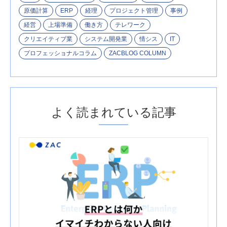
原価計算
ERP
経理
プロジェクト管理
事例
経営
上場準備
働き方
テレワーク
クリエイティブ業
システム開発業
情シス
IT
プロフェッショナルコラム
ZACBLOG COLUMN
よく読まれている記事