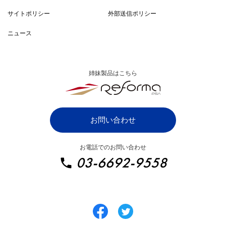
無料メルマガ登録
導入までの流れ
サイトポリシー
外部送信ポリシー
ZAC・Reforma PSA比較表
ニュース
システムご利用条件
漫画でわかるZAC
姉妹製品はこちら
ZAC パートナープログラム
IT・システム開発業向け
お問い合わせ
SaaS・ソフトウェア業向け
お電話でのお問い合わせ
イベント・ディスプレイ業向け
03-6692-9558
広告制作・クリエイティブ業向け
総合広告代理店向け
インターネット広告業向け