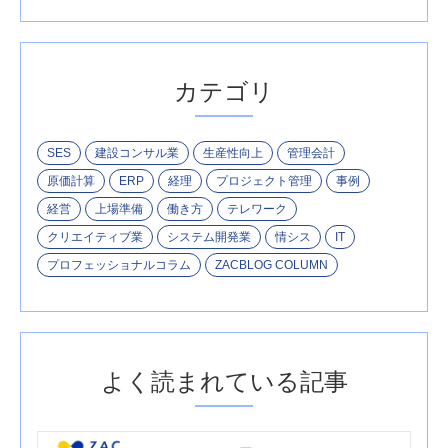
カテゴリ
SES
建設コンサル業
生産性向上
管理会計
原価計算
ERP
経理
プロジェクト管理
事例
経営
上場準備
働き方
テレワーク
クリエイティブ業
システム開発業
情シス
IT
プロフェッショナルコラム
ZACBLOG COLUMN
よく読まれている記事