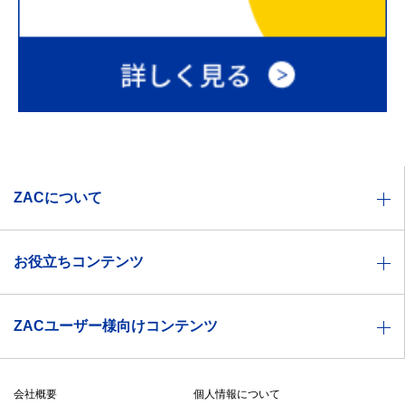
ZACについて
業種別ソリューション一覧
お役立ちコンテンツ
機能一覧
お役立ち資料
価格体系
ZACユーザー様向けコンテンツ
セミナー情報
製品特徴
ZACヘルプセンター
ZACBLOG
導入事例
会社概要
個人情報について