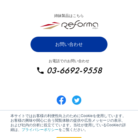
システムご利用条件
漫画でわかるZAC
姉妹製品はこちら
ZAC パートナープログラム
IT・システム開発業向け
お問い合わせ
SaaS・ソフトウェア業向け
お電話でのお問い合わせ
イベント・ディスプレイ業向け
03-6692-9558
広告制作・クリエイティブ業向け
総合広告代理店向け
インターネット広告業向け
士業・コンサルティング業向け
本サイトではお客様の利便性向上のためにCookieを使用しています。
お客様の興味や関心に合う閲覧体験の提供や広告メッセージの表示、
建設コンサルタント業向け
および社内の分析に役立てています。当社が使用しているCookieの詳
細は、
プライバシーポリシー
をご覧ください。
IT導入補助金のご利用について