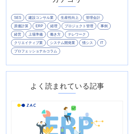
SES
建設コンサル業
生産性向上
管理会計
原価計算
ERP
経理
プロジェクト管理
事例
経営
上場準備
働き方
テレワーク
クリエイティブ業
システム開発業
情シス
IT
プロフェッショナルコラム
よく読まれている記事