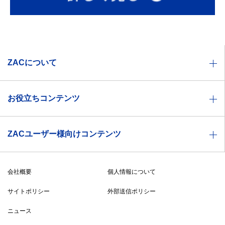
ZACについて
業種別ソリューション一覧
お役立ちコンテンツ
機能一覧
お役立ち資料
価格体系
ZACユーザー様向けコンテンツ
セミナー情報
製品特徴
ZACヘルプセンター
ZACBLOG
導入事例
会社概要
個人情報について
無料メルマガ登録
導入までの流れ
サイトポリシー
外部送信ポリシー
ZAC・Reforma PSA比較表
ニュース