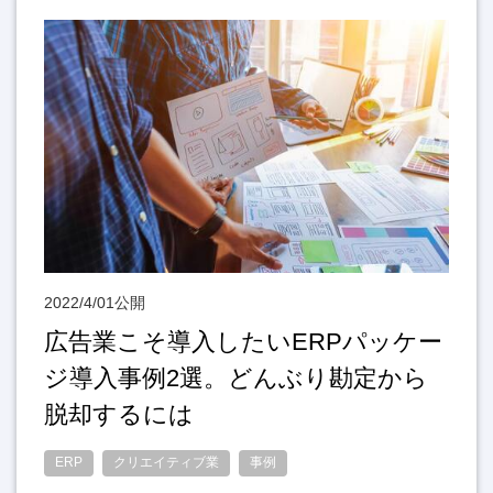
2022/4/01公開
広告業こそ導入したいERPパッケー
ジ導入事例2選。どんぶり勘定から
脱却するには
ERP
クリエイティブ業
事例