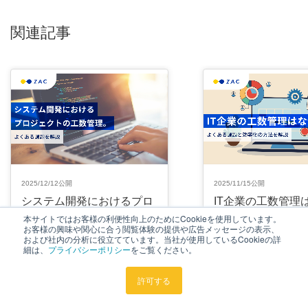
関連記事
2025/12/12公開
2025/11/15公開
システム開発におけるプロ
IT企業の工数管理
ジェクトの工数管理。よく
要？よくある課題
本サイトではお客様の利便性向上のためにCookieを使用しています。
お客様の興味や関心に合う閲覧体験の提供や広告メッセージの表示、
ある課題を解説
の方法を解説
および社内の分析に役立てています。当社が使用しているCookieの詳
細は、
プライバシーポリシー
をご覧ください。
システム開発業
生産性向上
生産性向上
許可する