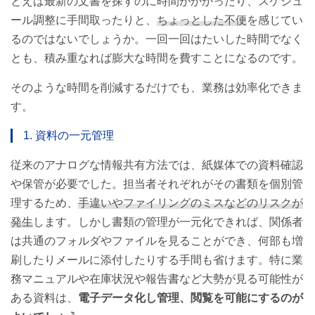
とえば最新の文書を探すのに時間がかかったり、スケジュ
ール調整に手間取ったりと、
ちょっとした不便
を感じてい
るのではないでしょうか。一回一回はたいした時間でなく
とも、積み重なれば膨大な時間を費すことになるのです。
そのような時間を削減するだけでも、業務は効率化できま
す。
1. 資料の一元管理
従来のアナログな情報共有方法では、紙媒体での資料確認
や保管が必要でした。担当者それぞれがその書類を個別管
理するため、
手違いやファイリングのミスなどのリスクが
発生
します。しかし書類の管理が一元化できれば、関係者
は共通のフォルダやファイルを見ることができ、何部も増
刷したりメールに添付したりする手間も省けます。特に業
務マニュアルや在庫状況や報告書など大勢が見る可能性が
ある資料は、
電子データ化し管理、閲覧を可能にするのが