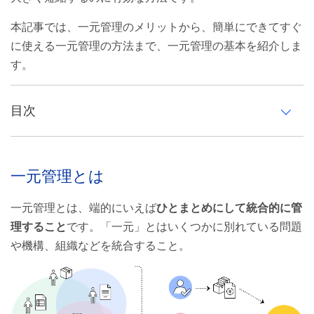
本記事では、一元管理のメリットから、簡単にできてすぐ
に使える一元管理の方法まで、一元管理の基本を紹介しま
す。
目次
一元管理とは
一元管理とは
企業における一元管理の対象
一元管理とは、端的にいえば
ひとまとめにして統合的に管
一括管理・集中管理・同期との違い
理すること
です。「一元」とはいくつかに別れている問題
や機構、組織などを統合すること。
一元管理のメリット
業務効率化による時間の短縮
情報の正確性向上