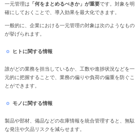
今日からできる一元管理の方法 7選
一元管理は
「何をまとめるべきか」が重要
です。対象を明
確にしておくことで、導入効果を最大化できます。
個別の業務の一元管理
一般的に、企業における一元管理の対象は次のようなもの
包括的な業務の一元管理
が挙げられます。
自社に適したシステム・ツールの活用で、一元管理
を効率化
ヒトに関する情報
誰がどの業務を担当しているか、工数や進捗状況などを一
元的に把握することで、業務の偏りや負荷の偏重を防ぐこ
とができます。
モノに関する情報
製品や部材、備品などの在庫情報を統合管理すると、無駄
な発注や欠品リスクを減らせます。