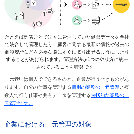
適切なリソース配置
部署間のコミュニケーションの活発化
一元管理のデメリット
たとえば部署ごとで別々に管理していた勤怠データを全社
で統合して管理したり、顧客に関する最新の情報や過去の
導入・運用コストがかかる
商談履歴などを必要な際にすぐに取り出せるようにしたり
運用ルールの徹底が不可欠
することがあげられます。管理方法が1つのやり方に統一
されていることも特徴です。
障害時の影響範囲が大きくなる
一元管理は個人でできるものと、企業が行うべきものがあ
一元管理のコツとポイント
ります。自分の仕事を管理する
個別の業務の一元管理
と複
数人で行う仕事や共有データを管理する
包括的な業務の一
目標を明確にする
元管理です。
情報を見える化する
自社ルールの整備
企業における一元管理の対象