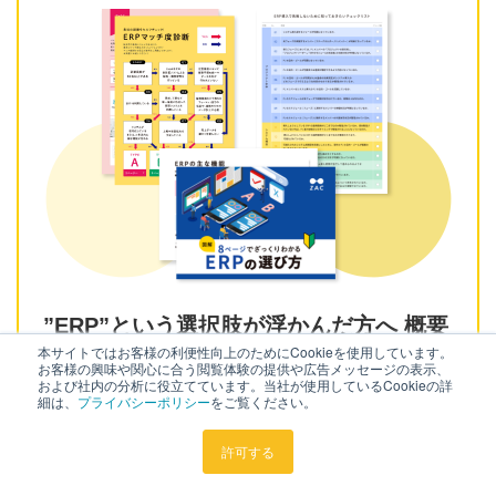
”ERP”という選択肢が浮かんだ方へ 概要
本サイトではお客様の利便性向上のためにCookieを使用しています。
から活用法までERPまるわかりセット
お客様の興味や関心に合う閲覧体験の提供や広告メッセージの表示、
および社内の分析に役立てています。当社が使用しているCookieの詳
細は、
プライバシーポリシー
をご覧ください。
ERPの概要から貴社の課題とのマッチ度、導入に失敗しな
許可する
いためのポイントまでがわかるERPを体系的に学べる資料
集です。 ERPのメリットデメリット、生産性向上に向けた