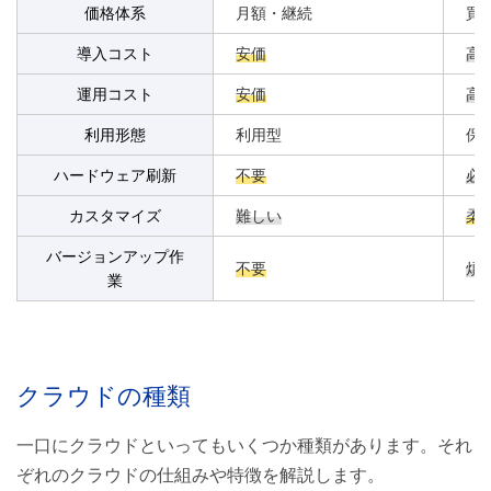
価格体系
月額・継続
買
導入コスト
安価
高
運用コスト
安価
高
利用形態
利用型
保
ハードウェア刷新
不要
必
カスタマイズ
難しい
柔
バージョンアップ作
不要
煩
業
クラウドの種類
一口にクラウドといってもいくつか種類があります。それ
ぞれのクラウドの仕組みや特徴を解説します。