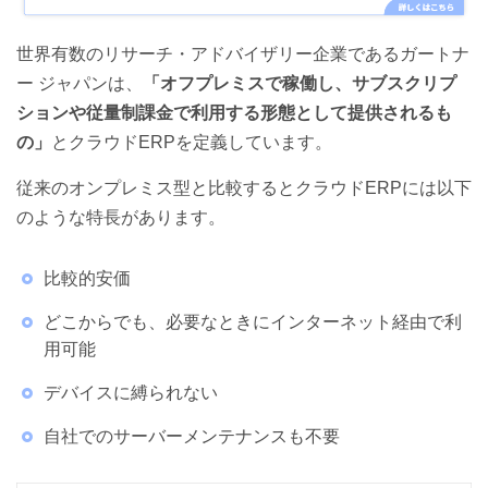
世界有数のリサーチ・アドバイザリー企業であるガートナ
クラウドERPを導入するメリット
ー ジャパンは、
「オフプレミスで稼働し、サブスクリプ
❶見えないコストを抑えられる
ションや従量制課金で利用する形態として提供されるも
❷保守性の担保ができる
の」
とクラウドERPを定義しています。
❸様々な働き方に対応できる
従来のオンプレミス型と比較するとクラウドERPには以下
のような特長があります。
❹災害復旧（Disaster Recovery）に強い
❺企業の成長に合わせた拡張がしやすい
比較的安価
❻タイムリーな情報共有が可能
どこからでも、必要なときにインターネット経由で利
用可能
クラウドERPを導入するデメリット
デバイスに縛られない
❶カスタマイズ性が落ちる
自社でのサーバーメンテナンスも不要
❷情報漏洩リスクが高まる可能性がある