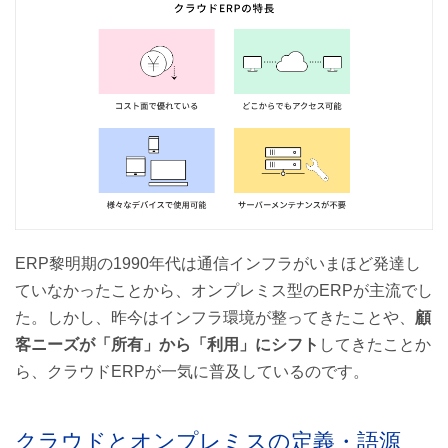
❸障害発生後の復旧も含めてベンダー任せになってしまう
業界ごとのSaaS型クラウドERPの選び方
Horizontal SaaSとは
Vertical SaaSとは
クラウドERP導入のステップとポイント
導入目的・目標を明確にする
ERP黎明期の1990年代は通信インフラがいまほど発達し
自社と同業種での導入実績があるか
ていなかったことから、オンプレミス型のERPが主流でし
トライアルで機能・操作性を確認
た。しかし、昨今はインフラ環境が整ってきたことや、
顧
セキュリティ・サポート体制の確認
客ニーズが「所有」から「利用」にシフト
してきたことか
ら、クラウドERPが一気に普及しているのです。
クラウド型ERPは中小企業にもおすすめ
クラウドとオンプレミスの定義・語源
まとめ