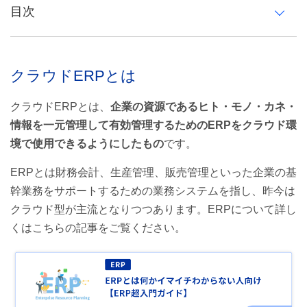
目次
クラウドERPとは
クラウドERPとは
クラウドとオンプレミスの定義・語源
クラウドERPとは、
企業の資源であるヒト・モノ・カネ・
クラウド型ERPとオンプレミス型ERPの違い
情報を一元管理して有効管理するためのERPをクラウド環
オンプレミス型ERP
境で使用できるようにしたもの
です。
クラウド型ERP
ERPとは財務会計、生産管理、販売管理といった企業の基
幹業務をサポートするための業務システムを指し、昨今は
クラウドERPとオンプレミスERPの比較表
クラウド型が主流となりつつあります。ERPについて詳し
クラウドの種類
くはこちらの記事をご覧ください。
パブリッククラウド
プライベートクラウド
ハイブリッドクラウド