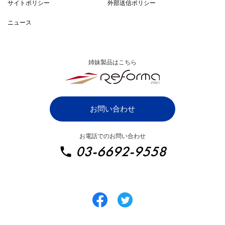
導入までの流れ
サイトポリシー
外部送信ポリシー
ZAC・Reforma PSA比較表
ニュース
システムご利用条件
漫画でわかるZAC
姉妹製品はこちら
ZAC パートナープログラム
IT・システム開発業向け
お問い合わせ
SaaS・ソフトウェア業向け
お電話でのお問い合わせ
イベント・ディスプレイ業向け
03-6692-9558
広告制作・クリエイティブ業向け
総合広告代理店向け
インターネット広告業向け
士業・コンサルティング業向け