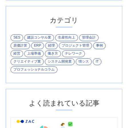
カテゴリ
SES
建設コンサル業
生産性向上
管理会計
原価計算
ERP
経理
プロジェクト管理
事例
経営
上場準備
働き方
テレワーク
クリエイティブ業
システム開発業
情シス
IT
プロフェッショナルコラム
よく読まれている記事