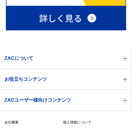
ZACについて
業種別ソリューション一覧
お役立ちコンテンツ
機能一覧
お役立ち資料
価格体系
ZACユーザー様向けコンテンツ
セミナー情報
製品特徴
ZACヘルプセンター
ZACBLOG
導入事例
会社概要
個人情報について
無料メルマガ登録