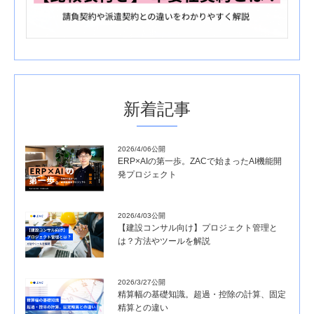
新着記事
2026/4/06公開
ERP×AIの第一歩。ZACで始まったAI機能開
発プロジェクト
2026/4/03公開
【建設コンサル向け】プロジェクト管理と
は？方法やツールを解説
2026/3/27公開
精算幅の基礎知識。超過・控除の計算、固定
精算との違い