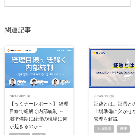
関連記事
2024/8/09公開
2024/4/19公開
【セミナーレポート】 経理
証跡とは。証憑と
目線で紐解く内部統制 ～上
上場準備に欠かせ
場準備期に経理の現場に何
管理を解説
が起きるのか～
上場準備
経理