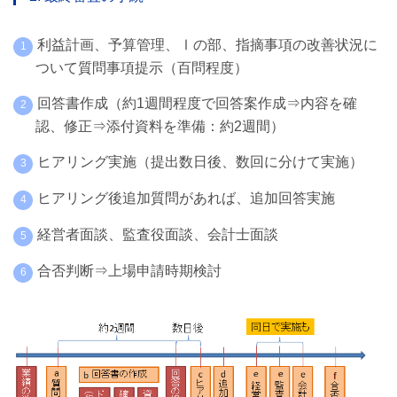
利益計画、予算管理、Ⅰの部、指摘事項の改善状況に
ついて質問事項提示（百問程度）
回答書作成（約1週間程度で回答案作成⇒内容を確
認、修正⇒添付資料を準備：約2週間）
ヒアリング実施（提出数日後、数回に分けて実施）
ヒアリング後追加質問があれば、追加回答実施
経営者面談、監査役面談、会計士面談
合否判断⇒上場申請時期検討