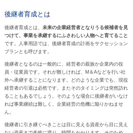
後継者育成とは
後継者育成とは
後継者育成にかかる期間
後継者育成とは、
未来の企業経営者となりうる候補者を見
後継者が育たなければ休廃業や解散も
つけて、事業を承継するにふさわしい人物へと育てること
後継者育成における課題
です。人事用語では、後継者育成の計画をサクセッション
プランとも呼びます。
人材不足
後継者となるのは一般的に、経営者の親族か企業内の役
事業承継に向けた準備が大変
員・従業員です。それが難しければ、M＆Aなどを行い社
外へ承継することになります。どのような企業でも、現役
後継者育成の課題解決のポイント
経営者の引退は必然です。またそのタイミングは突然訪れ
①経営数値を社内に公開する
ることもあるでしょう。そのような場合に後継者がいなけ
れば事業継続は難しく、企業経営の危機に陥りかねませ
②さまざまな部門や役職を経験させる
ん。
③ミドルマネジメント層への経営権限の譲渡
後継者に引き継ぐべきことは目に見える資産から目に見え
④M＆Aを検討する
ない資産まで多岐に渡り、時間もかかります。そのため、