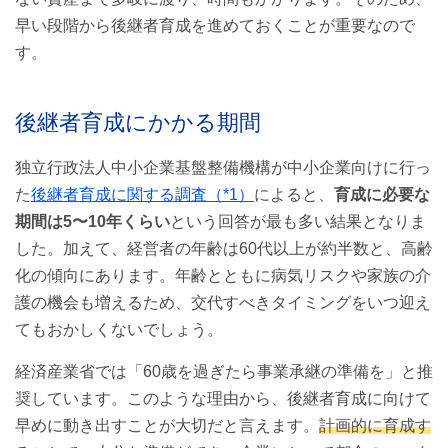
早い段階から後継者育成を進めておくことが重要なので
後継者育成の流れ
す。
①事業承継に向けた準備の必要性の認識
②経営状況の把握
後継者育成にかかる期間
③経営改善
独立行政法人中小企業基盤整備機構が中小企業向けに行っ
④後継者と事業承継計画を策定する
た
後継者育成に関する調査（*1）
によると、
育成に必要な
期間は5〜10年くらい
という回答が最も多い結果となりま
スムーズな事業承継が出来た事例
した。加えて、経営者の年齢は60代以上が約半数と、高齢
化の傾向にあります。年齢とともに病気リスクや家族の介
株式会社オロの事例
護の機会も増えるため、交代すべきタイミングをいつ迎え
てもおかしくないでしょう。
まとめ
経済産業省では「60歳を過ぎたら事業承継の準備を」と推
参考
奨しています。このような理由から、後継者育成に向けて
早めに動き出すことが大切だと言えます。
計画的に育成す