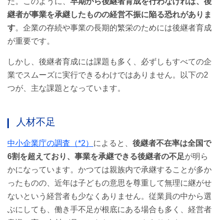
た。このように、
早期から後継者育成を行わなければ、後
継者が事業を承継したものの経営不振に陥る恐れがありま
す
。企業の存続や事業の長期的繁栄のためには後継者育成
が重要です。
しかし、後継者育成には課題も多く、必ずしもすべての企
業でスムーズに実行できるわけではありません。以下の2
つが、主な課題となっています。
人材不足
中小企業庁の調査（*2）
によると、
後継者不在率は全国で
6割を超えており、事業を承継できる後継者の不足
が明ら
かになっています。かつては親族内で承継することが多か
ったものの、近年は子どもの意思を尊重して無理に継がせ
ないという経営者も少なくありません。従業員の中から選
ぶにしても、働き手不足が根底にある場合も多く、経営者