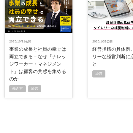
2025/10/31公開
2025/1/31公開
事業の成長と社員の幸せは
経営指標の具体例
両立できる－なぜ『ナレッ
リーな経営判断に
ジワーカー・マネジメン
と
ト』は顧客の共感を集める
経営
のか－
働き方
経営