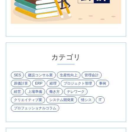
カテゴリ
SES
建設コンサル業
生産性向上
管理会計
原価計算
ERP
経理
プロジェクト管理
事例
経営
上場準備
働き方
テレワーク
クリエイティブ業
システム開発業
情シス
IT
プロフェッショナルコラム