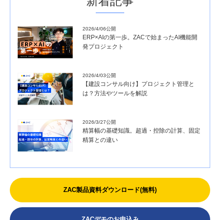
新着記事
2026/4/06公開
ERP×AIの第一歩。ZACで始まったAI機能開
発プロジェクト
2026/4/03公開
【建設コンサル向け】プロジェクト管理と
は？方法やツールを解説
2026/3/27公開
精算幅の基礎知識。超過・控除の計算、固定
精算との違い
ZAC製品資料ダウンロード(無料)
ZACデモのお申込み