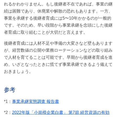
れるかわかりません。もし後継者不在であれば、事業の継
続は困難であり、休廃業や解散の恐れもあります。一方、
事業を承継する後継者育成には5〜10年かかるのが一般的
です。そのため、早い段階から事業承継を念頭にした後継
者育成に取り組むことが大切だと言えます。
後継者育成には人材不足や準備の大変さなど壁もあります
が、経営数値の公開や業務ローテーションなどの取り組み
で人材を育てることは可能です。早期から後継者育成を進
め、いざとなったときに慌てず事業承継できるよう備えて
おきましょう。
参考
*1：
事業承継実態調査 報告書
*2：
2022年版「小規模企業白書」 第7節 経営資源の有効