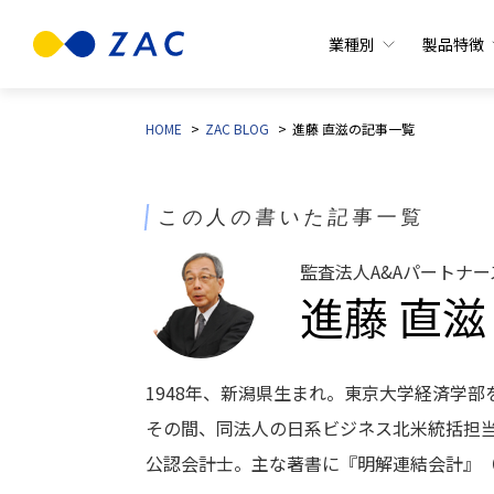
業種別
製品特徴
HOME
>
ZAC BLOG
>
進藤 直滋の記事一覧
この人の書いた記事一覧
監査法人A&Aパートナ
進藤 直滋
1948年、新潟県生まれ。東京大学経済学部
その間、同法人の日系ビジネス北米統括担当
公認会計士。主な著書に『明解連結会計』（