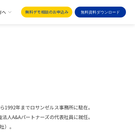
方へ
無料デモ相談のお申込み
無料資料ダウンロード
から1992年までロサンゼルス事務所に駐在。
査法人A&Aパートナーズの代表社員に就任。
聞社）。